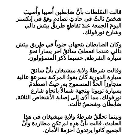
قالت السّلطات بأنَّ ضابطين أُصيبا وأُصيبَ
شخصٌ ثالثٌ في حادثِ تصادمٍ وقعَ في إنكستر
اليومَ الجمعة عندَ تقاطعِ طريق بيتش دالي
وشارع نورفولك.
وكانَ الضابطان يتجهانِ جنوباً في طريق بيتش
دالي عندما انعطفَ سائقٌ آخر يساراً نحوَ
سيارة الشرطة, حسبما ذكرَ المسؤولون.
وقالت شرطةُ ولايةِ ميشيغان بأنَّ سائقَ
سيارة الدورية كانَ يقودُ المركبة بسرعةٍ عالية
متجاوزاً الحدَّ المسموح به, حيثُ اصطدمَ
بسيارة تويوتا متجهة شمالاً باتجاهِ شارع
نورفولك, مما أدّى إلى إصابةِ الأشخاص الثلاثة,
ضابطان وشخصٌ ثالث.
وبينما تحقّقُ شرطةُ ولايةِ ميشيغان في هذا
الحادث, قالت بأنَّ هذه لم تكن مطاردة وأنَّ
الجميع كانوا يرتدونَ أحزمةَ الأمان.