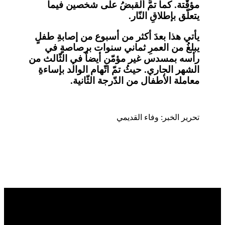
مؤقّتة. كما تمَّ القبضُ على شخصين فيما
يتعلّق بإطلاقِ النّار.
يأتي هذا بعدَ أكثر من أسبوع من إصابةِ طفلٍ
يبلغُ من العمرِ ثماني سنوات برصاصةٍ في
رأسه بمسدس غير مؤمّن أيضاً في الثّالث من
الشهر الجاري. حيثُ تمّ اتّهام الوالد بإساءةِ
معاملة الأطفال من الدّرجة الثّانية.
تحرير الخبر: وفاء القديمي