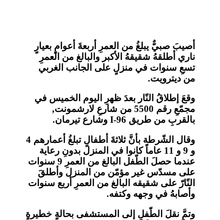
أصيبَ صبيٌّ يبلغُ من العمرِ أربعةَ أعوامٍ بعيارٍ
ناري أطلقهُ شقيقهُ الأكبر والبالغ من العمرِ
تسعِ سنوات في منزلٍ على الجانب الغربي
من ديترويت.
وقعَ إطلاقُ النّار بعدَ ظهرِ اليوم الخميس في
مجمّعِ رقم 5500 من شارعِ لارشمونت,
بالقربِ من طريق I-96 وشارع تيرمان.
وقال الشّرطة بأنَّ ثلاثةَ أطفالٍ تبلغُ أعمارهم 4
و 9 و 11 عاماً كانوا في المنزل بدونِ رعاية
عندما حصلَ الطّفل البالغ من العمرِ 9 سنوات
على مسدّس غير مؤمّن من المنزل وأطلقَ
النّارّ على شقيقه البالغ من العمرِ أربع سنوات
وأصابهُ في وجهه وكتفه.
وتمَّ نقلَ الطّفلِ إلى المستشفى بحالةٍ خطيرةٍ