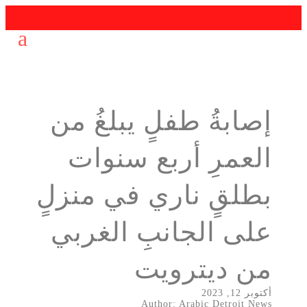
إصابةُ طفلٍ يبلغُ من
العمرِ أربع سنوات
بطلقٍ ناري في منزلٍ
على الجانبِ الغربي
من ديترويت
أكتوبر 12, 2023
Author: Arabic Detroit News