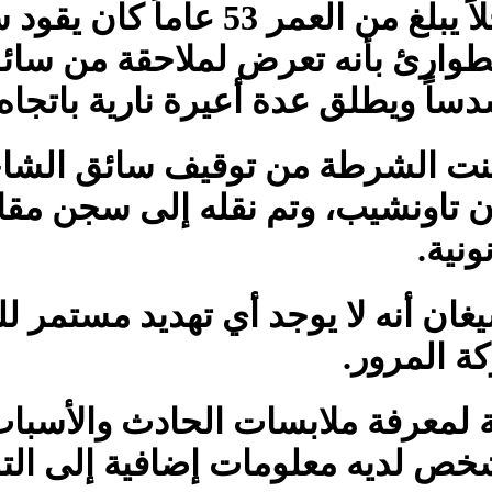
وأفادت السلطات أن رجلاً يبلغ من
الطوارئ بأنه تعرض لملاحقة من سائ
اً ويطلق عدة أعيرة نارية باتجاه 
كنت الشرطة من توقيف سائق الشاح
ن كلينتون تاونشيب، وتم نقله إلى سجن م
ونية.
ن أنه لا يوجد أي تهديد مستمر للج
ة المرور.
ية لمعرفة ملابسات الحادث والأسبا
ص لديه معلومات إضافية إلى الت