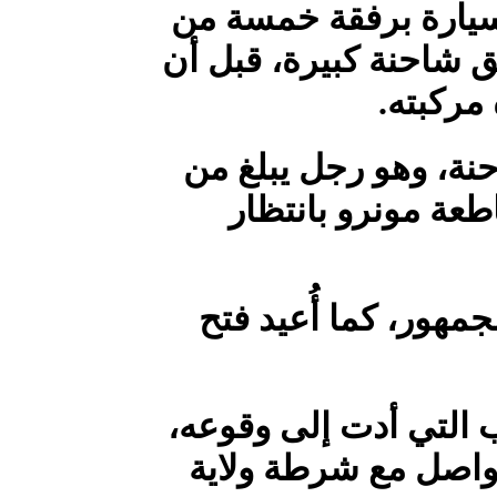
 العمر 53 عاماً كان يقود سيارة برفقة خمسة من
ق شاحنة كبيرة، قبل أن
مركبته.
نة، وهو رجل يبلغ من
قاطعة مونرو بانتظار
مهور، كما أُعيد فتح
ب التي أدت إلى وقوعه،
واصل مع شرطة ولاية