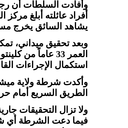
أفراد عائلته أبلغ مركز 
يشاهد السائق يخرج مسدس
وبعد تحقيق ميداني، تم
العمر 33 عاماً م
استكمال الإجراءات القان
وأكدت شرطة ولاية ميشيغا
الطريق السريع أمام حرك
ولا تزال التحقيقات جار
فيما دعت الشرطة أي شخ