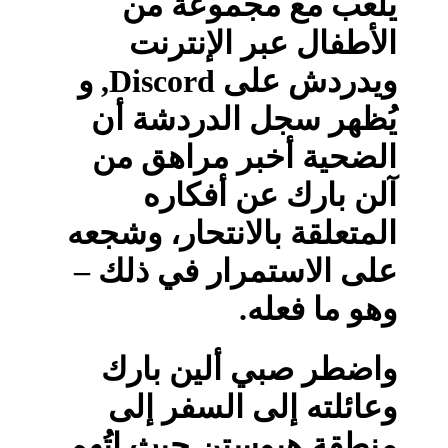
يلعب مع مجموعة من
الأطفال عبر الإنترنت
ويدردش على Discord, و
يُظهر سجل الدردشة أن
الضحية أخبر مراهق من
آلن بارك عن أفكاره
المتعلقة بالانتحار، وشجعه
على الاستمرار في ذلك –
وهو ما فعله.
واضطر صبي ألين بارك
وعائلته إلى السفر إلى
منطقة هيوستن حيث اتُهم