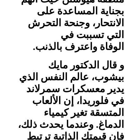
بجناية المساعدة على
الانتحار، وجنحة التحرش
التي تسببت في
الوفاة واعترف بالذنب.
و قال الدكتور مايك
بيشوب، عالم النفس الذي
يدير معسكرات سمرلاند
في فلوريدا، إن الألعاب
المتسقة تغير كيمياء
الدماغ. وعندما يحدث ذلك،
فإن قيمتك الذاتية ترتبط