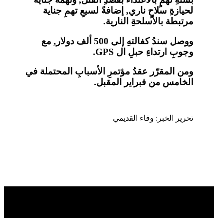
لحيازةِ سلاحٍ ناري, إضافةً لسبعِ تهمِ جناية
مرتبطة بالأسلحةِ النارية.
ووصل سندُ كفالتهِ إلى 500 ألف دولار, مع
وجوبِ ارتداءِ حبلِ ال GPS.
ومن المقرّر عقدُ مؤتمرِ الأسبابِ المحتملة في
الخامس من فبراير المقبل.
تحرير الخبر: وفاء القديمي