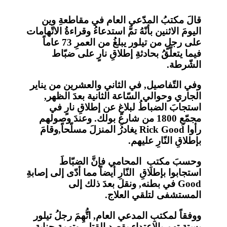
قالَ مكتبُ المدّعي العام في مقاطعةِ وين
اليومَ الاثنين بأنّهُ تمَّ استدعاءُ وقراءةُ الاتّهامات
على رجلٍ من تيلور يبلغُ من العمرِ 73 عاماً
فيما يتعلّقُ بحادثةِ إطلاقِ نارٍ على ضبّاط
الشّرطة.
وفي التّفاصيل, في الثاني والعشرين من يناير
الجاري وحوالي السّاعة الثانية بعدَ الظهر,
استجابَ الضباطُ لبلاغٍ عن إطلاقِ نارٍ في
مجمّعِ 1800 من شارعِ بولك. وعندَ وصولهم
رأوا Rick Good يغادرُ المنزلَ مسلّحاً,وقامَ
بإطلاقِ النّارِ عليهم.
وحسبَ مكتبِ المحامي فإنَّ الضبّاطَ
استجابوا بإطلاقِ النّارِ أيضاً مما أدّى إلى إصابةِ
Good في بطنه, ونقل بعدَ ذلك إلى
المستشفى لتلقي العلاج.
ووفقاً لمكتبِ المدعي العام, اتُّهِمَ رجلُ تيلور
بستةِ تهمٍ بالاعتداء بقصدِ القتل, وتهمة جناية