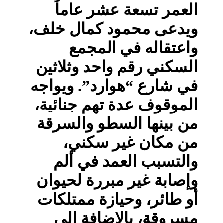
العمر تسعة عشر عاماً
ويدعى محمود كمال خلف،
واعتقاله في المجمع
السكني رقم واحد وثلاثين
في شارع “هوارد”. ويواجه
الموقوف عدة تهم جنائية،
من بينها السطو والسرقة
من مكان غير سكني،
والتسبب العمد في ألم
وإصابة غير مبررة لحيوان
أو طائر، وحيازة ممتلكات
مسروقة، بالإضافة إلى