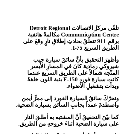
تلقّى مركزُ الاتصالات Detroit Regional
Communication Centre مكالمةً هاتفية
برقمِ 911 تتعلّقُ بحادثِ إطلاقِ نارٍ وقعَ على
الطريق السريع I-75.
وأظهرَ التحقيق بأنَّ سائقَ سيارة جيب
شيروكي رمادية كانَ في المسارِ الأيسر
المتّجه شمالاً على الطريق السريع عندما
كانت سيارة فورد F-150 بنية اللون خلفهُ
وبدأت بتشغيلِ الأضواء.
وتحرّكَ سائقُ السيارة الفورد إلى ممرٍّ أيمن
واصطدمَ عمداً بجانبِ السائق بسيارة الضحية.
كما بيّنَ التحقيقُ أنَّ المشتبه به أطلقَ النار
على سيارة الضحية أثناءَ خروجهِ من الطريق.