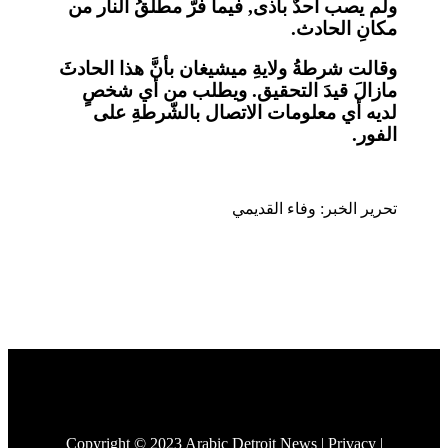
ولم يصب أحدٌ بأذى, فيما فرَّ مطلقُ النار من
مكانِ الحادث.
وقالت شرطةُ ولايةِ ميشيغان بأنَّ هذا الحادثَ
مازالَ قيدَ التحقيق. ويطلب من أي شخصٍ
لديه أي معلومات الاتصال بالشّرطةِ على
الفور.
تحرير الخبر: وفاء القديمي
Copyright © 2023 Arabic Detroit News |
Privacy
|