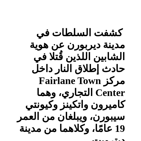
كشفت السلطات في
مدينة ديربورن عن هوية
الشابين اللذين قُتلا في
حادث إطلاق النار داخل
مركز Fairlane Town
Center التجاري، وهما
كاميرون واتكينز وكيونتي
سيبورن، ويبلغان من العمر
19 عامًا، وكلاهما من مدينة
ديترويت.