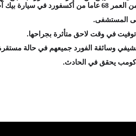
ن العمر
68
عاما من أكسفورد في سيارة بيك 
لى
ال
مستشف
ى
.
توفيت في وقت لاحق متأثرة بجراحها
.
شيفي وسائق
ة
ال
فورد
جميعهم في حالة مستقرة 
اكومب يحقق في الحادث
.