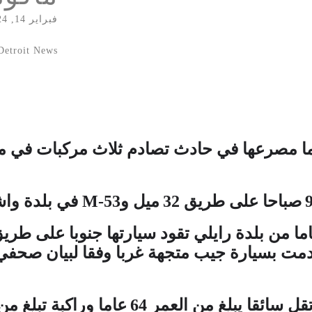
فبراير 14, 2024
Detroit News
ا مصرعها في حادث تصادم ثلاث مركبات في مقا
صباحا على طريق
32
ميل و
M-53
في بلدة وا
ما من بلدة رايلي تقود سيارتها جنوبا على طري
مت بسيارة جيب متجهة غربا وفقا لبيان صحف
قل سائقا يبلغ من العمر
64
عاما وراكبة تبلغ من