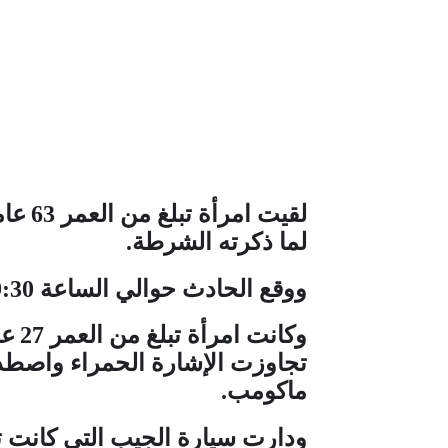
لقيت امرأة تبلغ من العمر
63
عام
لما ذكرته الشرطة
.
و
وقع الحادث حوالي الساعة
9:30
وكانت امرأة
تبلغ من العمر
27
عا
تجاوزت الإشارة الحمراء واصطد
ماكومب
.
و
دارت سيارة الجيب التي كانت ت