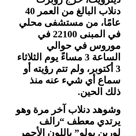
دنلاب البالغ من العمر 40
عامًا، من مستشفى محلي
في المبنى 22100 في
موروس في حوالي
الساعة 3 مساءً يوم الثلاثاء
3 أكتوبر، ولم تتم رؤيته أو
سماع أي شيء عنه منذ
ذلك الحين.
وشوهد دنلاب آخر مرة وهو
يرتدي معطف “رالف
لورين بولو” باللون الأحمر