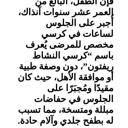
فإن الطفل، البالغ من
العمر عشر سنوات آنذاك،
أُجبر على الجلوس
لساعات في كرسي
مخصص للمرضى يُعرف
باسم “كرسي النشاط
ريفتون”، دون وصفة طبية
أو موافقة الأهل، حيث كان
مقيدًا ومُجبَرًا على
الجلوس في حفاضات
مبللة ومتسخة، مما تسبب
له بطفح جلدي وآلام حادة.