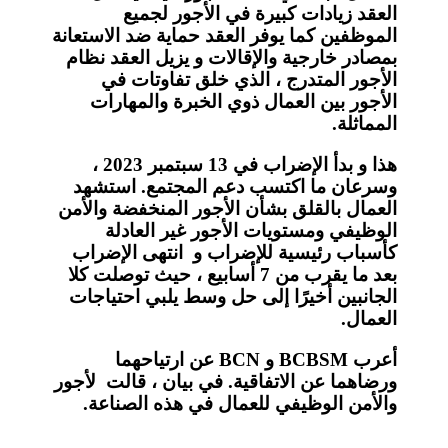
العقد زيادات كبيرة في الأجور لجميع
الموظفين كما يوفر العقد حماية ضد الاستعانة
بمصادر خارجية والإقالات و يزيل العقد نظام
الأجور المتدرج ، الذي خلق تفاوتات في
الأجور بين العمال ذوي الخبرة والمهارات
المماثلة.
هذا و بدأ الإضراب في 13 سبتمبر 2023 ،
وسرعان ما اكتسب دعم المجتمع. استشهد
العمال بالقلق بشأن الأجور المنخفضة والأمن
الوظيفي ومستويات الأجور غير العادلة
كأسباب رئيسية للإضراب و انتهى الإضراب
بعد ما يقرب من 7 أسابيع ، حيث توصلت كلا
الجانبين أخيرًا إلى حل وسط يلبي احتياجات
العمال.
أعرب BCBSM و BCN عن ارتياحهما
ورضاهما عن الاتفاقية. في بيان ، قالت لأجور
والأمن الوظيفي للعمال في هذه الصناعة.