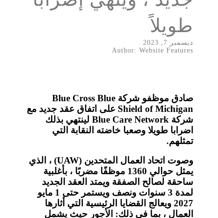
طويلاً
ديسمبر 7, 2023
Author: Website Features
صادق موظفو شركة Blue Cross Blue
Shield of Michigan على اتفاق عقد جديد مع
شركة Blue Care Network لينتهي بذلك
اضرابا طويلا وصعبا خاضته النقابة التي
تمثلهم.
وصوت اتحاد العمال المتحدين (UAW) ، الذي
يمثل حوالي 1360 موظفًا مضربًا ، بأغلبية
ساحقة لصالح الصفقة ويمتد العقد الجديد
لمدة 3 سنوات ونصف ويستمر حتى 1 مايو
2027 ويعالج القضايا الرئيسية التي أثارها
العمال ، بما في ذلك: الأجور حيث يشمل