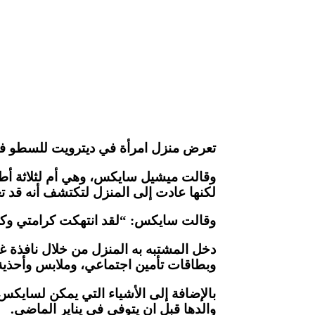
تعرض منزل امرأة في ديترويت للسطو في و
لكنها عادت إلى المنزل لتكتشف أنه قد تعرض للسطو وتم سر
وقالت سايكس: “لقد انتهكت كرامتي وكرامة
وبطاقات تأمين اجتماعي، وملابس وأحذية وألع
بالإضافة إلى الأشياء التي يمكن لسايكس 
والدها قبل ان يتوفى في يناير الماضي.