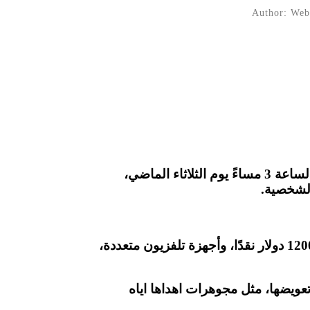
Author: Webs
وقالت ميشيل سايكس، وهي أم لثلاثة أطفال، إنها غادرت منزلها لاصطحاب أحد أطفالها في حوالي الساعة 3 مساءً يوم الثلاثاء الماضي،
دخل المشتبه به المنزل من خلال نافذة غرفة نوم سايكس عندما لم يكن أحد في المنزل، وأخذ معه 1200 دولار نقدًا، وأجهزة تلفزيون متعددة،
عويضها، مثل مجوهرات اهداها اياه